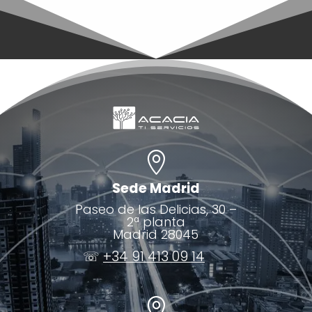

Sede Madrid
Paseo de las Delicias, 30 –
2ª planta
Madrid 28045
☏
+34 91 413 09 14
