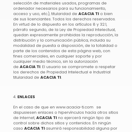
selección de materiales usados, programas de
ordenador necesarios para su funcionamiento,
acceso y uso, etc.), titularidad de
ACACIA TI
o bien
de sus licenciantes. Todos los derechos reservados.
En virtud de lo dispuesto en los artículos 8 y 32.1,
párrafo segundo, de la Ley de Propiedad Intelectual,
quedan expresamente prohibidas la reproducción, la
distribución y la comunicación pública, incluida su
modalidad de puesta a disposición, de la totalidad o
parte de los contenidos de esta página web, con
fines comerciales, en cualquier soporte y por
cualquier medio técnico, sin la autorización
de
ACACIA TI
. El usuario se compromete a respetar
los derechos de Propiedad Intelectual e Industrial
titularidad de
ACACIA TI
.
ENLACES
En el caso de que en www.acacia-ti.com
se
dispusiesen enlaces o hipervínculos hacía otros sitios
de Internet,
ACACIA TI
no ejercerá ningún tipo de
control sobre dichos sitios y contenidos. En ningún
caso
ACACIA TI
asumirá responsabilidad alguna por