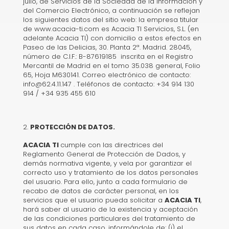
julio, de Servicios de la Sociedad de la Información y
del Comercio Electrónico, a continuación se reflejan
los siguientes datos del sitio web: la empresa titular
de www.acacia-ti.com es Acacia TI Servicios, S.L. (en
adelante Acacia TI) con domicilio a estos efectos en
Paseo de las Delicias, 30. Planta 2ª. Madrid. 28045
,
número de C.I.F.: B-87619185 inscrita en el Registro
Mercantil de Madrid en el tomo 35.038 general, Folio
65, Hoja M630141. Correo electrónico de contacto:
info@62.4.11.147
. Teléfonos de contacto: +34 914 130
914 / +34 935 455 610
PROTECCIÓN DE DATOS.
ACACIA TI
cumple con las directrices del
Reglamento General de Protección de Dados, y
demás normativa vigente, y vela por garantizar el
correcto uso y tratamiento de los datos personales
del usuario. Para ello, junto a cada formulario de
recabo de datos de carácter personal, en los
servicios que el usuario pueda solicitar a
ACACIA TI
,
hará saber al usuario de la existencia y aceptación
de las condiciones particulares del tratamiento de
sus datos en cada caso, informándole de: (i) el