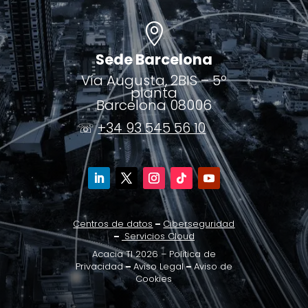

Sede Barcelona
Vía Augusta, 2BIS – 5º
planta
Barcelona 08006
☏
+34 93 545 56 10
Centros
de datos
–
Ciberseguridad
–
Servicios Cloud
Acacia TI 2026 –
Política de
Privacidad
–
Aviso Legal
–
Aviso de
Cookies