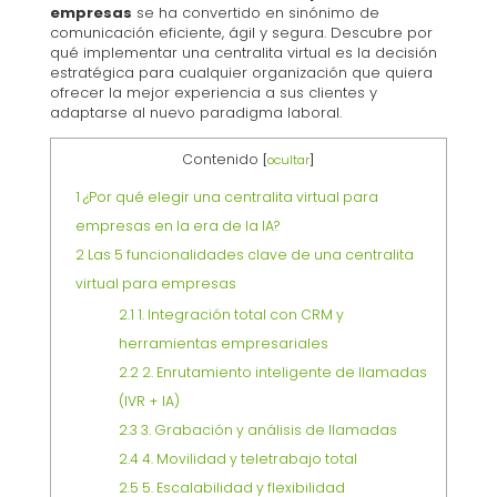
empresas
se ha convertido en sinónimo de
comunicación eficiente, ágil y segura. Descubre por
qué implementar una centralita virtual es la decisión
estratégica para cualquier organización que quiera
ofrecer la mejor experiencia a sus clientes y
adaptarse al nuevo paradigma laboral.
Contenido
[
ocultar
]
1
¿Por qué elegir una centralita virtual para
empresas en la era de la IA?
2
Las 5 funcionalidades clave de una centralita
virtual para empresas
2.1
1. Integración total con CRM y
herramientas empresariales
2.2
2. Enrutamiento inteligente de llamadas
(IVR + IA)
2.3
3. Grabación y análisis de llamadas
2.4
4. Movilidad y teletrabajo total
2.5
5. Escalabilidad y flexibilidad