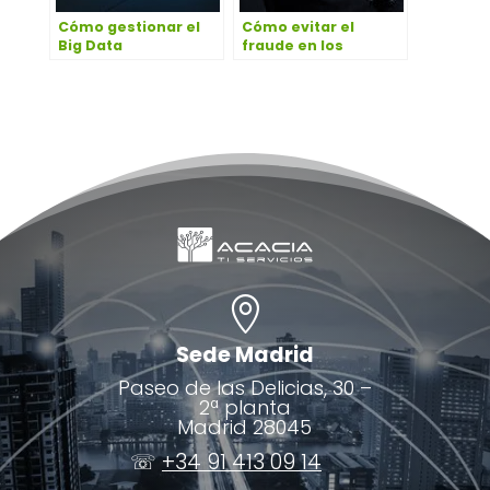
Cómo gestionar el
Cómo evitar el
Big Data
fraude en los
servicios de voz para
la empresa

Sede Madrid
Paseo de las Delicias, 30 –
2ª planta
Madrid 28045
☏
+34 91 413 09 14