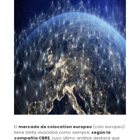
El
mercado de colocation europeo
(colo europeo)
tiene tanta vivacidad como siempre,
según la
compañía CBRE
, cuyo último análisis destaca que