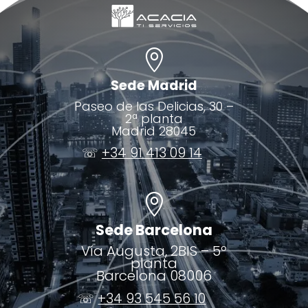

Sede Madrid
Paseo de las Delicias, 30 –
2ª planta
Madrid 28045
☏
+34 91 413 09 14

Sede Barcelona
Vía Augusta, 2BIS – 5º
planta
Barcelona 08006
☏
+34 93 545 56 10