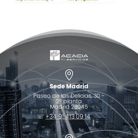
Colt Wave
correctas respecto a
Ciberseguridad

Sede Madrid
Paseo de las Delicias, 30 –
2ª planta
Madrid 28045
☏
+34 91 413 09 14