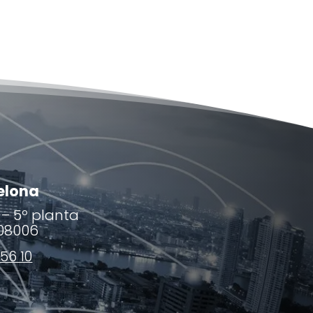
elona
 – 5º planta
08006
56 10