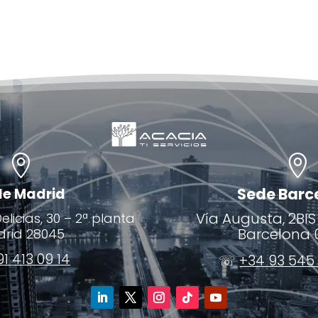
entornos de
seguridad en la
trabajo híbridos
nube


Sede Barc
de Madrid
Vía Augusta, 2BIS
licias, 30 – 2ª planta
Barcelona 
rid 28045
1 413 09 14
☏
+34 93 545 