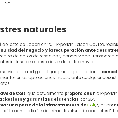
anager
astres naturales
i
del este de Japón en 2011, Experian Japan Co., Ltd. reci
tinuidad del negocio y la recuperación ante desastre
centro de datos de respaldo y conectividad transparent
ientes incluso en el caso de un desastre mayor.
de servicios de red global que pueda proporcionar
conect
antener las operaciones incluso ante cualquier desastr
datos.
ave de Colt
, que actualmente
proporcionan
a Experian
packet loss y garantías de latencias
por SLA.
rvar una parte de la infraestructura de
Colt
, y asigna
o así la compartición de infraestructura de paquetes Ethe