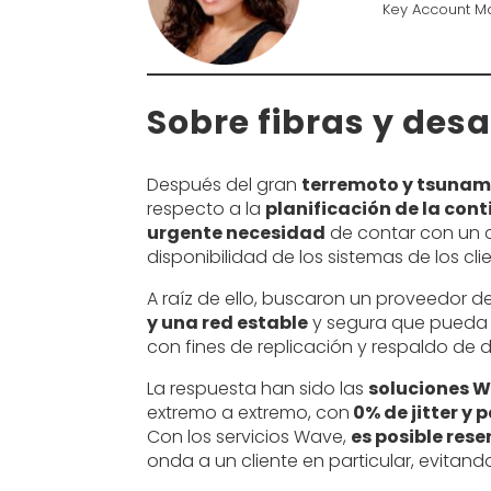
Key Account M
Sobre fibras y des
Después del gran
terremoto y tsunam
respecto a la
planificación de la con
urgente necesidad
de contar con un 
disponibilidad de los sistemas de los cl
A raíz de ello, buscaron un proveedor 
y una red estable
y segura que pueda m
con fines de replicación y respaldo de 
La respuesta han sido las
soluciones W
extremo a extremo, con
0% de jitter y 
Con los servicios Wave,
es posible rese
onda a un cliente en particular, evitand