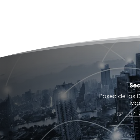
Se
Paseo de las De
Mad
☏
+34 9