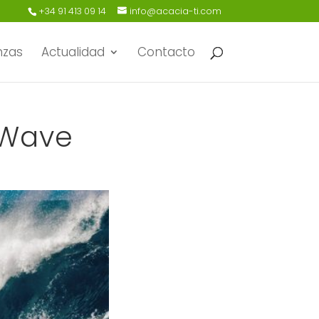
+34 91 413 09 14
info@acacia-ti.com
nzas
Actualidad
Contacto
 Wave